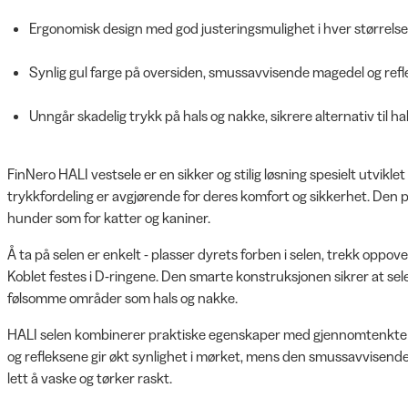
Ergonomisk design med god justeringsmulighet i hver størrels
Synlig gul farge på oversiden, smussavvisende magedel og refle
Unngår skadelig trykk på hals og nakke, sikrere alternativ til h
FinNero HALI vestsele er en sikker og stilig løsning spesielt utvikle
trykkfordeling er avgjørende for deres komfort og sikkerhet. Den p
hunder som for katter og kaniner.
Å ta på selen er enkelt - plasser dyrets forben i selen, trekk oppov
Koblet festes i D-ringene. Den smarte konstruksjonen sikrer at sele
følsomme områder som hals og nakke.
HALI selen kombinerer praktiske egenskaper med gjennomtenkte s
og refleksene gir økt synlighet i mørket, mens den smussavvisend
lett å vaske og tørker raskt.