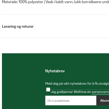
Materiale: 100% polyester | Vask i kaldt vann, lukk borrelåsene un
Levering og returer
Nyhetsbrev
Meld deg på vårt nyhetsbrev for å få utvalgt
Jeg godkjenner Widforss sin
personvern
Abon