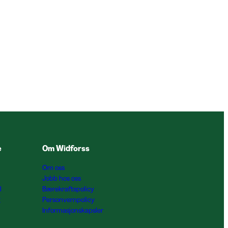
e
Om Widforss
Om oss
Jobb hos oss
l
Bærekraftspolicy
g
Personvernpolicy
Informasjonskapsler