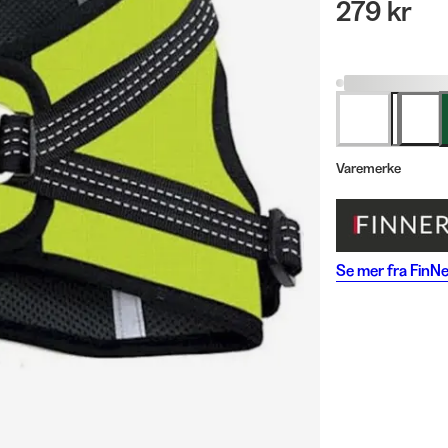
279 kr
Varemerke
Se mer fra
FinN