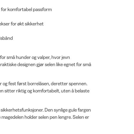
e for komfortabel passform
kser for økt sikkerhet
alsbånd
t for små hunder og valper, hvor jevn
raktiske designen gjør selen like egnet for små
er og fest først borrelåsen, deretter spennen.
n sitter riktig og komfortabelt, uten å belaste
ikkerhetsfunksjoner. Den synlige gule fargen
e magedelen holder selen pen lengre. Selen er