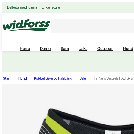
Delbetal med Klarna
Enkle returer
Herre
Dame
Barn
Jakt
Outdoor
Hund
Start
Hund
Kobbel, Seler og Halsbånd
Seler
FinNero Vestsele HALI Svar