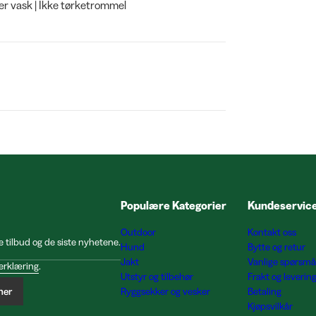
der vask | Ikke tørketrommel
Populære Kategorier
Kundeservic
Outdoor
Kontakt oss
e tilbud og de siste nyhetene.
Hund
Bytte og retur
Jakt
Vanlige spørsmå
erklæring
.
Utstyr og tilbehør
Frakt og leverin
ner
Ryggsekker og vesker
Betaling
Kjøpsvilkår