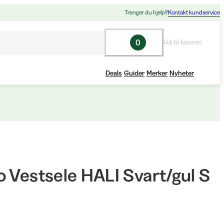
Trenger du hjelp?
Kontakt kundservice
0
Gå til kassen
Deals
Guider
Merker
Nyheter
o Vestsele HALI Svart/gul S