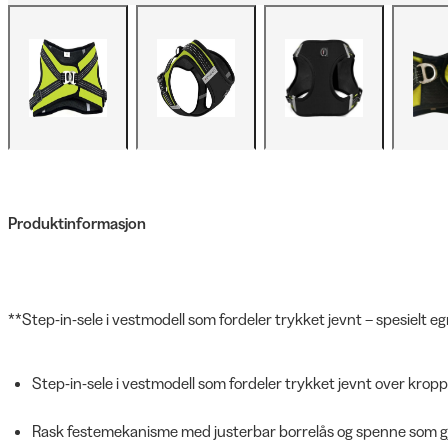
Produktinformasjon
**Step-in-sele i vestmodell som fordeler trykket jevnt – spesielt e
Step-in-sele i vestmodell som fordeler trykket jevnt over kropp
Rask festemekanisme med justerbar borrelås og spenne som gjø