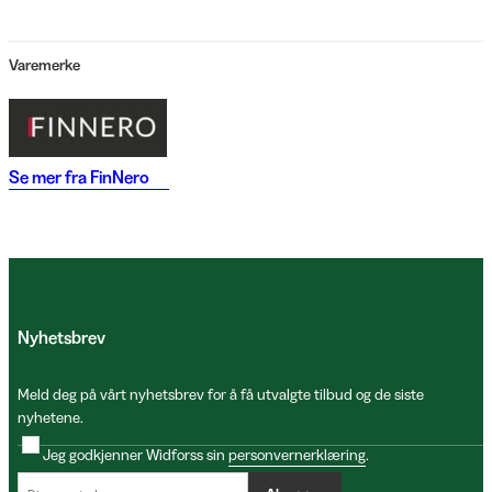
Varemerke
Se mer fra
FinNero
Nyhetsbrev
Meld deg på vårt nyhetsbrev for å få utvalgte tilbud og de siste
nyhetene.
Jeg godkjenner Widforss sin
personvernerklæring
.