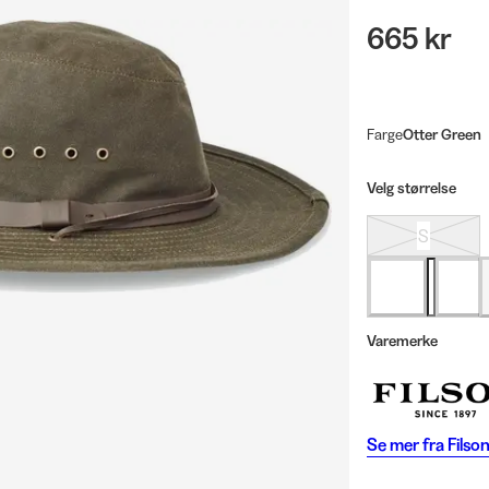
665 kr
Farge
Otter Green
Velg størrelse
S
Varemerke
Se mer fra
Filso