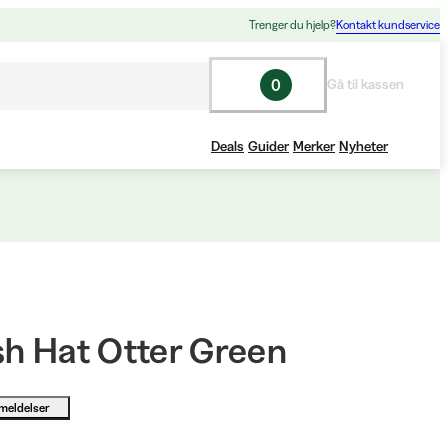
Trenger du hjelp?
Kontakt kundservice
0
Gå til kassen
Deals
Guider
Merker
Nyheter
sh Hat Otter Green
meldelser