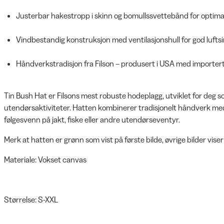
Justerbar hakestropp i skinn og bomullssvettebånd for optima
Vindbestandig konstruksjon med ventilasjonshull for god luftsi
Håndverkstradisjon fra Filson – produsert i USA med importert
Tin Bush Hat er Filsons mest robuste hodeplagg, utviklet for deg 
utendørsaktiviteter. Hatten kombinerer tradisjonelt håndverk med f
følgesvenn på jakt, fiske eller andre utendørseventyr.
Merk at hatten er grønn som vist på første bilde, øvrige bilder vise
Materiale: Vokset canvas
Størrelse: S-XXL