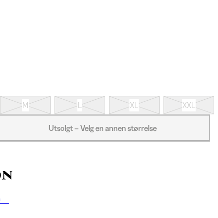
M
L
XL
XXL
Utsolgt – Velg en annen størrelse
n