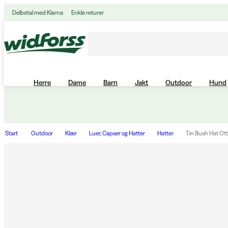
Delbetal med Klarna
Enkle returer
Herre
Dame
Barn
Jakt
Outdoor
Hund
Start
Outdoor
Klær
Luer, Capser og Hatter
Hatter
Tin Bush Hat Ot