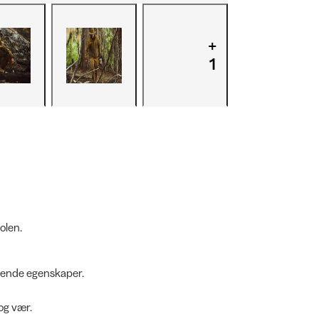
+
1
olen.
øtende egenskaper.
og vær.