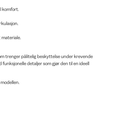
l komfort.
rkulasjon.
 materiale.
som trenger pålitelig beskyttelse under krevende
unksjonelle detaljer som gjør den til en ideell
r modellen.