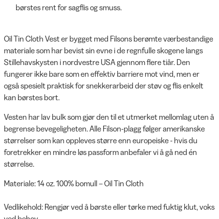
børstes rent for sagflis og smuss.
Oil Tin Cloth Vest er bygget med Filsons berømte værbestandige
materiale som har bevist sin evne i de regnfulle skogene langs
Stillehavskysten i nordvestre USA gjennom flere tiår. Den
fungerer ikke bare som en effektiv barriere mot vind, men er
også spesielt praktisk for snekkerarbeid der støv og flis enkelt
kan børstes bort.
Vesten har lav bulk som gjør den til et utmerket mellomlag uten å
begrense bevegeligheten. Alle Filson-plagg følger amerikanske
størrelser som kan oppleves større enn europeiske - hvis du
foretrekker en mindre løs passform anbefaler vi å gå ned én
størrelse.
Materiale: 14 oz. 100% bomull – Oil Tin Cloth
Vedlikehold: Rengjør ved å børste eller tørke med fuktig klut, voks
ved behov