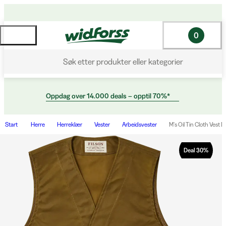
0
Søk etter produkter eller kategorier
Oppdag over 14.000 deals – opptil 70%*
Start
Herre
Herreklær
Vester
Arbeidsvester
M's Oil Tin Cloth Vest 
Deal
30
%