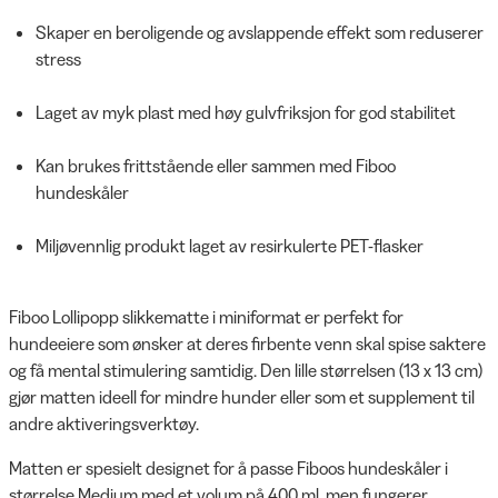
Skaper en beroligende og avslappende effekt som reduserer
stress
Laget av myk plast med høy gulvfriksjon for god stabilitet
Kan brukes frittstående eller sammen med Fiboo
hundeskåler
Miljøvennlig produkt laget av resirkulerte PET-flasker
Fiboo Lollipopp slikkematte i miniformat er perfekt for
hundeeiere som ønsker at deres firbente venn skal spise saktere
og få mental stimulering samtidig. Den lille størrelsen (13 x 13 cm)
gjør matten ideell for mindre hunder eller som et supplement til
andre aktiveringsverktøy.
Matten er spesielt designet for å passe Fiboos hundeskåler i
størrelse Medium med et volum på 400 ml, men fungerer