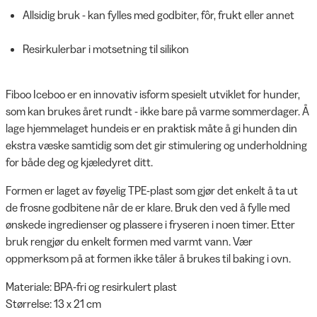
Allsidig bruk - kan fylles med godbiter, fôr, frukt eller annet
Resirkulerbar i motsetning til silikon
Fiboo Iceboo er en innovativ isform spesielt utviklet for hunder,
som kan brukes året rundt - ikke bare på varme sommerdager. Å
lage hjemmelaget hundeis er en praktisk måte å gi hunden din
ekstra væske samtidig som det gir stimulering og underholdning
for både deg og kjæledyret ditt.
Formen er laget av føyelig TPE-plast som gjør det enkelt å ta ut
de frosne godbitene når de er klare. Bruk den ved å fylle med
ønskede ingredienser og plassere i fryseren i noen timer. Etter
bruk rengjør du enkelt formen med varmt vann. Vær
oppmerksom på at formen ikke tåler å brukes til baking i ovn.
Materiale: BPA-fri og resirkulert plast
Størrelse: 13 x 21 cm