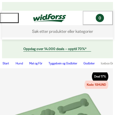
0
Søk etter produkter eller kategorier
Oppdag over 14.000 deals – opptil 70%*
Start
Hund
Mat og Fôr
Tyggebein og Godbiter
Godbiter
Iceboo Gr
Deal
17
%
Kode: 10HUND