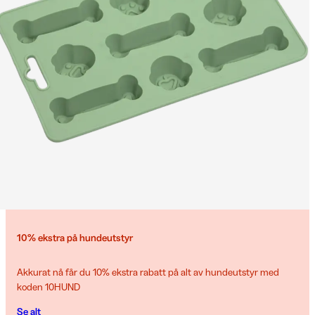
10% ekstra på hundeutstyr
Akkurat nå får du 10% ekstra rabatt på alt av hundeutstyr med
koden 10HUND
Se alt