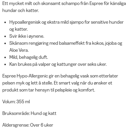
Ett mycket milt och skonsamt schampo från Espree för känsliga
hundar och katter.
Hypoallergenisk og ekstra mild sjampo for sensitive hunder
og katter.
Svir ikke i øynene.
Skånsom rengjøring med balsameffekt fra kokos, jojoba og
Aloe Vera.
Mild, behagelig duft.
Kan brukes på valper og kattunger over seks uker.
Espree Hypo-Allergenic gir en behagelig vask som etterlater
pelsen myk og lett å stelle. Et smart valg når du ønsker et
produkt som tar hensyn til pelspleie og komfort.
Volum: 355 ml
Bruksområde: Hund og katt
Aldersgrense: Over 6 uker