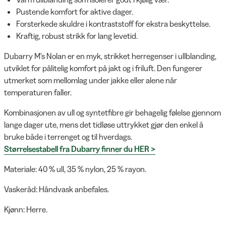
Pustende komfort for aktive dager.
Forsterkede skuldre i kontraststoff for ekstra beskyttelse.
Kraftig, robust strikk for lang levetid.
Dubarry M's Nolan er en myk, strikket herregenser i ullblanding,
utviklet for pålitelig komfort på jakt og i friluft. Den fungerer
utmerket som mellomlag under jakke eller alene når
temperaturen faller.
Kombinasjonen av ull og syntetfibre gir behagelig følelse gjennom
lange dager ute, mens det tidløse uttrykket gjør den enkel å
bruke både i terrenget og til hverdags.
Størrelsestabell fra Dubarry finner du HER >
Materiale: 40 % ull, 35 % nylon, 25 % rayon.
Vaskeråd: Håndvask anbefales.
Kjønn: Herre.