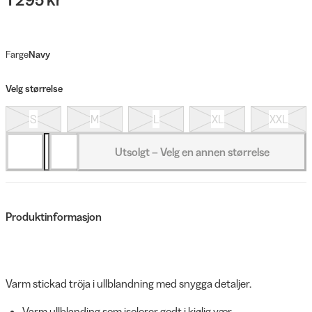
Farge
Navy
Velg størrelse
S
M
L
XL
XXL
Utsolgt – Velg en annen størrelse
Produktinformasjon
Varm stickad tröja i ullblandning med snygga detaljer.
Varm ullblanding som isolerer godt i kjølig vær.