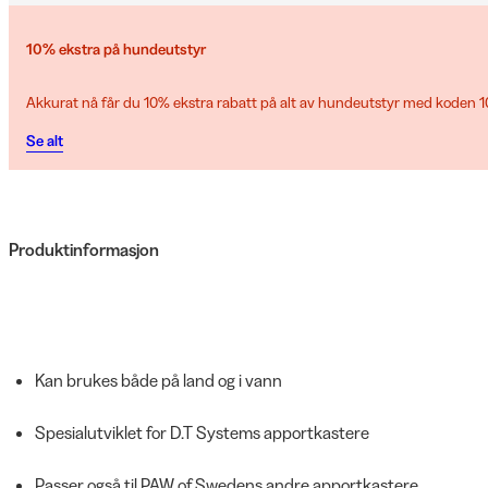
10% ekstra på hundeutstyr
Akkurat nå får du 10% ekstra rabatt på alt av hundeutstyr med koden
Se alt
Produktinformasjon
Kan brukes både på land og i vann
Spesialutviklet for D.T Systems apportkastere
Passer også til PAW of Swedens andre apportkastere