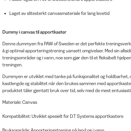
Laget av slitesterkt canvasmateriale for lang levetid
Dummy i canvas til apportkaster
Denne dummyen fra PAW of Sweden er det perfekte treningsverktøy
å gi optimal apporteringstrening uansett omgivelser. Med sin alls
treningsområder og i vann, noe som gjør den til et fleksibelt hjelp
treningen.
Dummyen er utviklet med tanke på funksjonalitet og holdbarhet, og e
kastlengde og stabilitet når den brukes sammen med apportkaster
produktet tåler gjentatt bruk over tid, selv med de mest entusia
Materiale: Canvas
Kompatibilitet: Utviklet spesielt for D.T Systems apportkastere
Bruksområde: Apporteringstrening på land og i vann