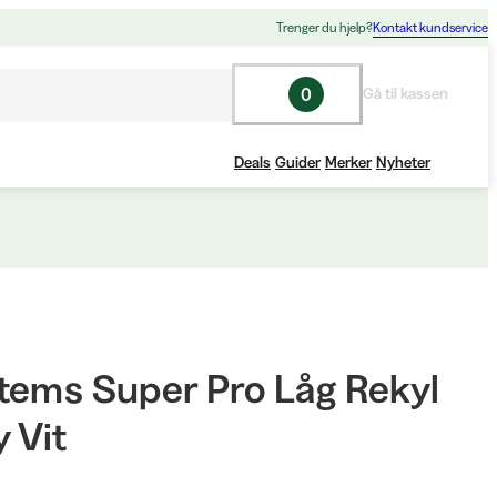
Trenger du hjelp?
Kontakt kundservice
0
Gå til kassen
Deals
Guider
Merker
Nyheter
tems Super Pro Låg Rekyl
 Vit