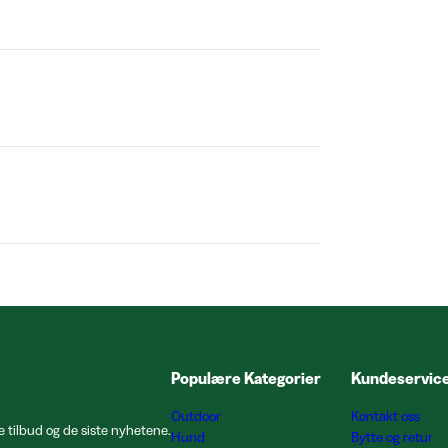
Populære Kategorier
Kundeservic
Outdoor
Kontakt oss
e tilbud og de siste nyhetene.
Hund
Bytte og retur