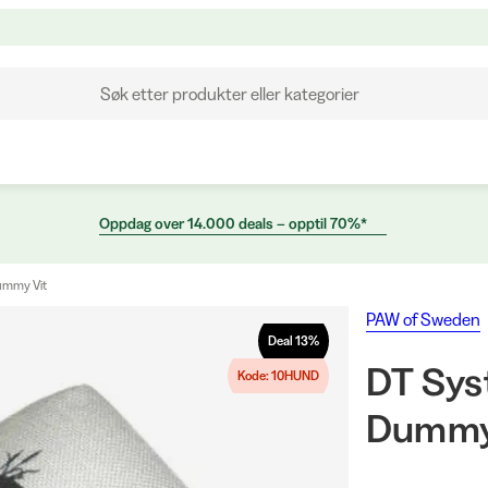
Søk etter produkter eller kategorier
Oppdag over 14.000 deals – opptil 70%*
ummy Vit
PAW of Sweden
Deal
13
%
DT Sys
Kode: 10HUND
Dummy