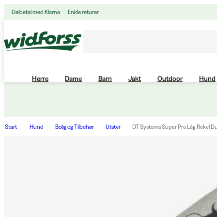
Delbetal med Klarna
Enkle returer
Herre
Dame
Barn
Jakt
Outdoor
Hund
Start
Hund
Bolig og Tilbehør
Utstyr
DT Systems Super Pro Låg Rekyl D