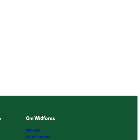
e
Om Widforss
Om oss
Jobb hos oss