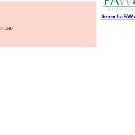
Se mer fra
PAW 
 10HUND