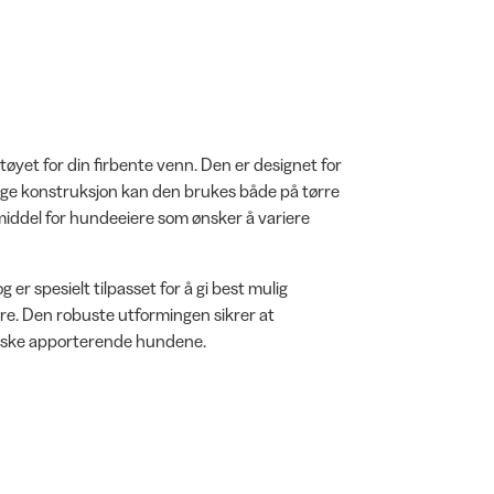
et for din firbente venn. Den er designet for
idige konstruksjon kan den brukes både på tørre
emiddel for hundeeiere som ønsker å variere
r spesielt tilpasset for å gi best mulig
e. Den robuste utformingen sikrer at
stiske apporterende hundene.