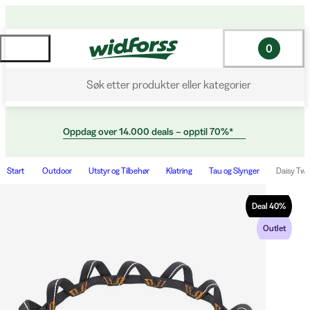
0
Søk etter produkter eller kategorier
Oppdag over 14.000 deals – opptil 70%*
Start
Outdoor
Utstyr og Tilbehør
Klatring
Tau og Slynger
Daisy Twi
Deal
40
%
Outlet