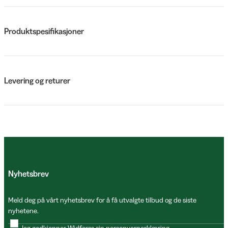
Produktspesifikasjoner
Levering og returer
Nyhetsbrev
Meld deg på vårt nyhetsbrev for å få utvalgte tilbud og de siste
nyhetene.
Jeg godkjenner Widforss sin
personvernerklæring
.