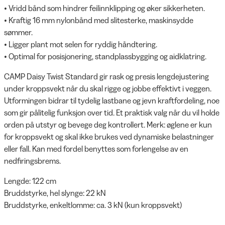
• Vridd bånd som hindrer feilinnklipping og øker sikkerheten.
• Kraftig 16 mm nylonbånd med slitesterke, maskinsydde
sømmer.
• Ligger plant mot selen for ryddig håndtering.
• Optimal for posisjonering, standplassbygging og aidklatring.
CAMP Daisy Twist Standard gir rask og presis lengdejustering
under kroppsvekt når du skal rigge og jobbe effektivt i veggen.
Utformingen bidrar til tydelig lastbane og jevn kraftfordeling, noe
som gir pålitelig funksjon over tid. Et praktisk valg når du vil holde
orden på utstyr og bevege deg kontrollert. Merk: øglene er kun
for kroppsvekt og skal ikke brukes ved dynamiske belastninger
eller fall. Kan med fordel benyttes som forlengelse av en
nedfiringsbrems.
Lengde: 122 cm
Bruddstyrke, hel slynge: 22 kN
Bruddstyrke, enkeltlomme: ca. 3 kN (kun kroppsvekt)