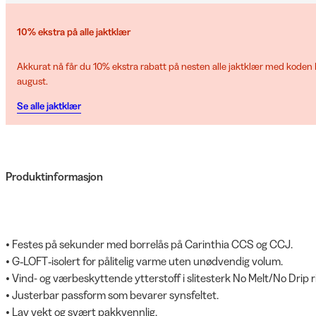
10% ekstra på alle jaktklær
Akkurat nå får du 10% ekstra rabatt på nesten alle jaktklær med koden H
august.
Se alle jaktklær
Produktinformasjon
• Festes på sekunder med borrelås på Carinthia CCS og CCJ.
• G‑LOFT‑isolert for pålitelig varme uten unødvendig volum.
• Vind- og værbeskyttende ytterstoff i slitesterk No Melt/No Drip r
• Justerbar passform som bevarer synsfeltet.
• Lav vekt og svært pakkvennlig.