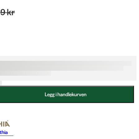
9 kr
Legg i handlekurven
thia