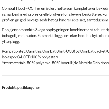
Combat Hood – CCH er en isolert hette som kompletterer bekledning
samarbeid med profesjonelle brukere for å levere beskyttelse, komfor
profilen gir god bevegelsesfrihet og hindrer ikke sikt, samtidig som 
Den gjennomtenkte 3‑lags oppbygningen kombinerer et robust rip
behagelig mot huden. Et smart tillegg som øker hodebeskyttelsen o
ytterplagg.
Kompatibilitet: Carinthia Combat Shirt (CCS) og Combat Jacket (
Isolasjon: G‑LOFT (100 % polyester).
Yttermateriale: 50 % polyamid, 50 % bomull (No Melt/No Drip ripsto
Produktspesifikasjoner