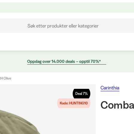
Søk etter produkter eller kategorier
Oppdag over 14.000 deals – opptil 70%*
H Olive
Carinthia
Deal
7
%
Combat
Kode: HUNTING10