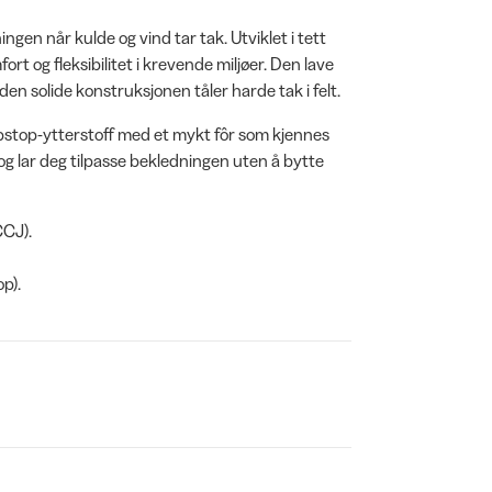
en når kulde og vind tar tak. Utviklet i tett
t og fleksibilitet i krevende miljøer. Den lave
den solide konstruksjonen tåler harde tak i felt.
stop-ytterstoff med et mykt fôr som kjennes
g lar deg tilpasse bekledningen uten å bytte
CCJ).
p).