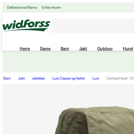
Delbetal med Klarna
Enkle returer
Herre
Dame
Barn
Jakt
Outdoor
Hund
Start
Jakt
Jaktklær
Luer, Capser og Hatter
Luer
Combat Hood - CC