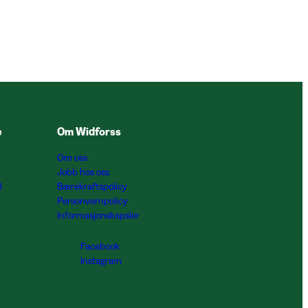
e
Om Widforss
Om oss
Jobb hos oss
l
Bærekraftspolicy
g
Personvernpolicy
Informasjonskapsler
Facebook
Instagram