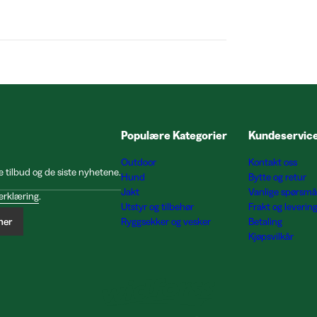
Populære Kategorier
Kundeservic
Outdoor
Kontakt oss
e tilbud og de siste nyhetene.
Hund
Bytte og retur
Jakt
Vanlige spørsmå
erklæring
.
Utstyr og tilbehør
Frakt og leverin
ner
Ryggsekker og vesker
Betaling
Kjøpsvilkår