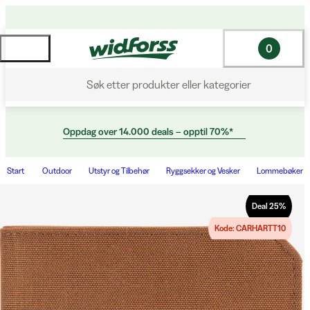
0
Søk etter produkter eller kategorier
Oppdag over 14.000 deals – opptil 70%*
Start
Outdoor
Utstyr og Tilbehør
Ryggsekker og Vesker
Lommebøker
Deal
25
%
Kode: CARHARTT10