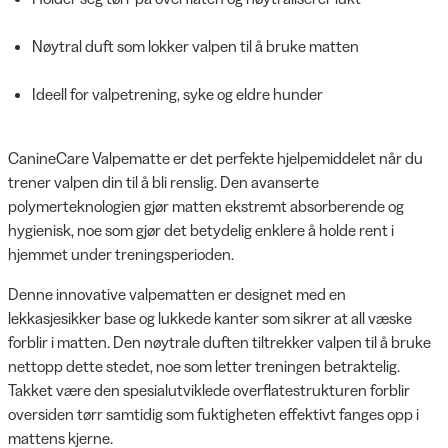
Nøytral duft som lokker valpen til å bruke matten
Ideell for valpetrening, syke og eldre hunder
CanineCare Valpematte er det perfekte hjelpemiddelet når du
trener valpen din til å bli renslig. Den avanserte
polymerteknologien gjør matten ekstremt absorberende og
hygienisk, noe som gjør det betydelig enklere å holde rent i
hjemmet under treningsperioden.
Denne innovative valpematten er designet med en
lekkasjesikker base og lukkede kanter som sikrer at all væske
forblir i matten. Den nøytrale duften tiltrekker valpen til å bruke
nettopp dette stedet, noe som letter treningen betraktelig.
Takket være den spesialutviklede overflatestrukturen forblir
oversiden tørr samtidig som fuktigheten effektivt fanges opp i
mattens kjerne.