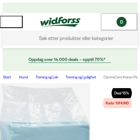
0
Søk etter produkter eller kategorier
Oppdag over 14.000 deals – opptil 70%*
Start
Hund
Trening og Lek
Trening og Lydighet
CanineCare Koiran Piss
Deal
15
%
Kode: 10HUND