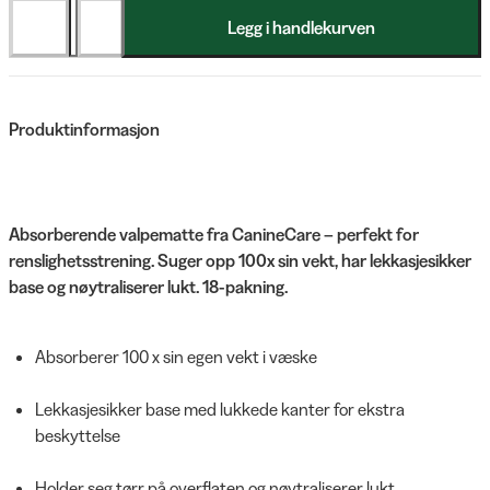
Legg i handlekurven
Produktinformasjon
Absorberende valpematte fra CanineCare – perfekt for
renslighetsstrening. Suger opp 100x sin vekt, har lekkasjesikker
base og nøytraliserer lukt. 18-pakning.
Absorberer 100 x sin egen vekt i væske
Lekkasjesikker base med lukkede kanter for ekstra
beskyttelse
Holder seg tørr på overflaten og nøytraliserer lukt