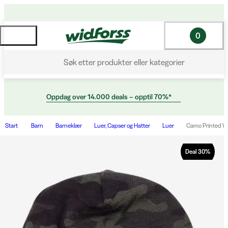
0
Søk etter produkter eller kategorier
Oppdag over 14.000 deals – opptil 70%*
Start
Barn
Barneklær
Luer, Capser og Hatter
Luer
Camo Printed Wo
Deal
30
%