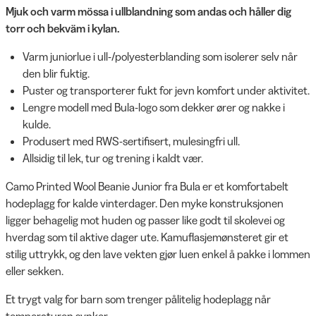
Mjuk och varm mössa i ullblandning som andas och håller dig
torr och bekväm i kylan.
Varm juniorlue i ull-/polyesterblanding som isolerer selv når
den blir fuktig.
Puster og transporterer fukt for jevn komfort under aktivitet.
Lengre modell med Bula-logo som dekker ører og nakke i
kulde.
Produsert med RWS-sertifisert, mulesingfri ull.
Allsidig til lek, tur og trening i kaldt vær.
Camo Printed Wool Beanie Junior fra Bula er et komfortabelt
hodeplagg for kalde vinterdager. Den myke konstruksjonen
ligger behagelig mot huden og passer like godt til skolevei og
hverdag som til aktive dager ute. Kamuflasjemønsteret gir et
stilig uttrykk, og den lave vekten gjør luen enkel å pakke i lommen
eller sekken.
Et trygt valg for barn som trenger pålitelig hodeplagg når
temperaturen synker.