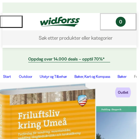
0
Søk etter produkter eller kategorier
Oppdag over 14.000 deals – opptil 70%*
Start
Outdoor
Utstyr og Tilbehør
Bøker, Kart og Kompass
Bøker
Fri
Outlet