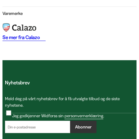
Varemerke
Se mer fra
Calazo
Nyhetsbrev
Meld deg på vårt nyhetsbrev for å få utvalgte tilbud og de siste
nyhetene.
Jeg godkjenner Widforss sin
personvernerklæring
.
Abonner