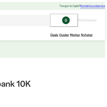
Trenger du hjelp?
Kontakt kundservice
0
Gå til kassen
Deals
Guider
Merker
Nyheter
ank 10K