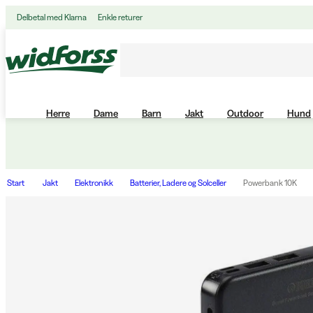
Delbetal med Klarna
Enkle returer
Herre
Dame
Barn
Jakt
Outdoor
Hund
Start
Jakt
Elektronikk
Batterier, Ladere og Solceller
Powerbank 10K