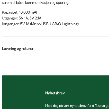
strøm til både kommunikasjon og sporing.
Kapasitet: 10.000 mAh
Utganger: 5V 1A, 5V 2.1A
Innganger: 5V 1A (Micro‑USB, USB‑C, Lightning)
Levering og returer
Nyhetsbrev
Meld deg på vårt nyhetsbrev for å få utvalgt