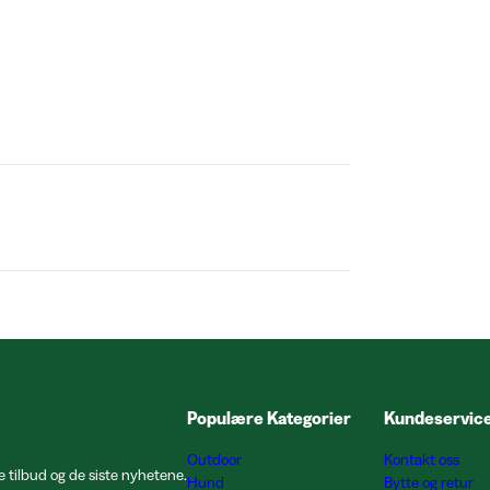
Populære Kategorier
Kundeservic
Outdoor
Kontakt oss
e tilbud og de siste nyhetene.
Hund
Bytte og retur