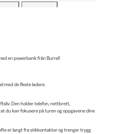
en med en powerbank från Burrel!
l med de fleste ladere.
uftsliv. Den holder telefon, nettbrett,
k at du kan fokusere på turen og oppgavene dine
ofte er langt fra stikkontakter og trenger trygg