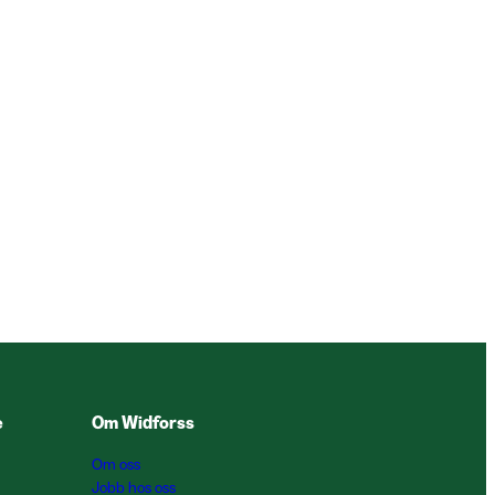
e
Om Widforss
Om oss
Jobb hos oss