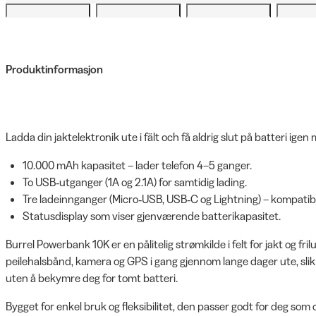
Produktinformasjon
Ladda din jaktelektronik ute i fält och få aldrig slut på batteri ig
10.000 mAh kapasitet – lader telefon 4–5 ganger.
To USB‑utganger (1A og 2.1A) for samtidig lading.
Tre ladeinnganger (Micro‑USB, USB‑C og Lightning) – kompatibe
Statusdisplay som viser gjenværende batterikapasitet.
Burrel Powerbank 10K er en pålitelig strømkilde i felt for jakt og fril
peilehalsbånd, kamera og GPS i gang gjennom lange dager ute, sli
uten å bekymre deg for tomt batteri.
Bygget for enkel bruk og fleksibilitet, den passer godt for deg som 