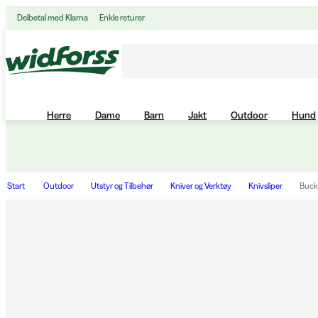
Delbetal med Klarna
Enkle returer
Herre
Dame
Barn
Jakt
Outdoor
Hund
Start
Outdoor
Utstyr og Tilbehør
Kniver og Verktøy
Knivsliper
Buck