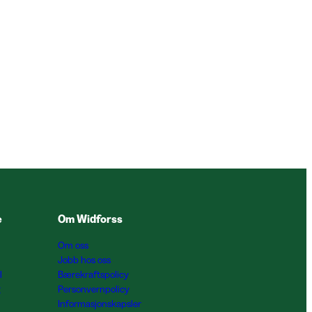
e
Om Widforss
Om oss
Jobb hos oss
l
Bærekraftspolicy
g
Personvernpolicy
Informasjonskapsler