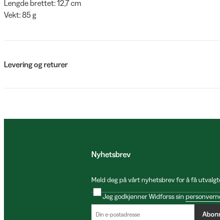
Lengde brettet: 12,7 cm
Vekt: 85 g
Levering og returer
Nyhetsbrev
Meld deg på vårt nyhetsbrev for å få utvalgt
Jeg godkjenner Widforss sin
personvern
Abon