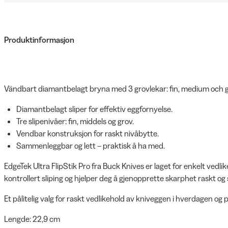
Produktinformasjon
Vändbart diamantbelagt bryna med 3 grovlekar: fin, medium och gro
Diamantbelagt sliper for effektiv eggfornyelse.
Tre slipenivåer: fin, middels og grov.
Vendbar konstruksjon for raskt nivåbytte.
Sammenleggbar og lett – praktisk å ha med.
EdgeTek Ultra FlipStik Pro fra Buck Knives er laget for enkelt vedlik
kontrollert sliping og hjelper deg å gjenopprette skarphet raskt og si
Et pålitelig valg for raskt vedlikehold av kniveggen i hverdagen og p
Lengde: 22,9 cm