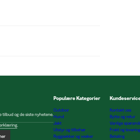
Populære Kategorier
Kundeservic
Outdoor
Kontakt oss
e tilbud og de siste nyhetene.
Hund
Bytte og retur
Jakt
Vanlige spørsmå
erklæring
.
Utstyr og tilbehør
Frakt og leverin
ner
Ryggsekker og vesker
Betaling