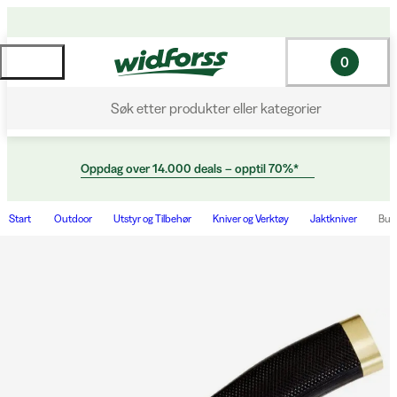
0
Søk etter produkter eller kategorier
Oppdag over 14.000 deals – opptil 70%*
Start
Outdoor
Utstyr og Tilbehør
Kniver og Verktøy
Jaktkniver
Buc