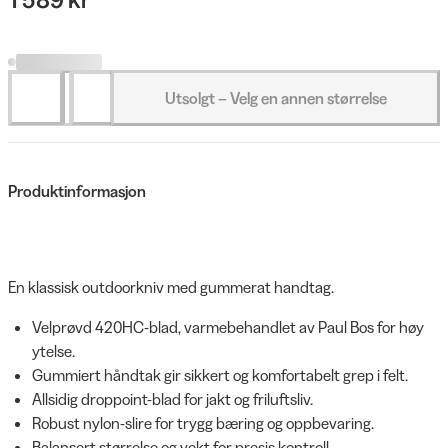
Utsolgt – Velg en annen størrelse
Produktinformasjon
En klassisk outdoorkniv med gummerat handtag.
Velprøvd 420HC-blad, varmebehandlet av Paul Bos for høy
ytelse.
Gummiert håndtak gir sikkert og komfortabelt grep i felt.
Allsidig droppoint-blad for jakt og friluftsliv.
Robust nylon-slire for trygg bæring og oppbevaring.
Balansert størrelse og vekt for presis kontroll.