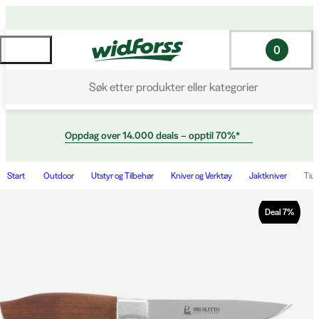
0
Søk etter produkter eller kategorier
Oppdag over 14.000 deals – opptil 70%*
Start
Outdoor
Utstyr og Tilbehør
Kniver og Verktøy
Jaktkniver
Tiur
Deal
7
%