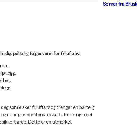
Se mer fra
Brusl
sidig, pålitelig følgesvenn for friluftsliv.
grep.
lipt egg.
arhet.
nlegg.
 deg som elsker friluftsliv og trenger en pålitelig
, og dens gjennomtenkte skaftutforming i oljet
g sikkert grep. Dette er en utmerket