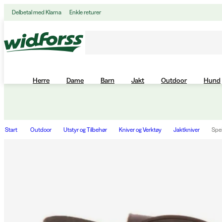
Delbetal med Klarna
Enkle returer
Herre
Dame
Barn
Jakt
Outdoor
Hund
Start
Outdoor
Utstyr og Tilbehør
Kniver og Verktøy
Jaktkniver
Spe