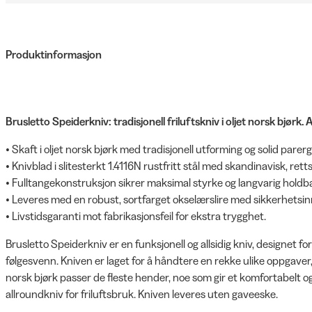
Produktinformasjon
Brusletto Speiderkniv: tradisjonell friluftskniv i oljet norsk bjørk. All
• Skaft i oljet norsk bjørk med tradisjonell utforming og solid parer
• Knivblad i slitesterkt 1.4116N rustfritt stål med skandinavisk, retts
• Fulltangekonstruksjon sikrer maksimal styrke og langvarig holdb
• Leveres med en robust, sortfarget okselærslire med sikkerhetsin
• Livstidsgaranti mot fabrikasjonsfeil for ekstra trygghet.
Brusletto Speiderkniv er en funksjonell og allsidig kniv, designet for
følgesvenn. Kniven er laget for å håndtere en rekke ulike oppgaver
norsk bjørk passer de fleste hender, noe som gir et komfortabelt o
allroundkniv for friluftsbruk. Kniven leveres uten gaveeske.