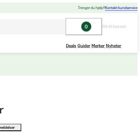
Trenger du hjelp?
Kontakt kundservice
0
Gå til kassen
Deals
Guider
Merker
Nyheter
r
meldelser