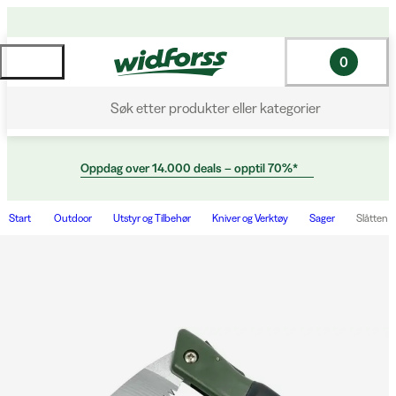
0
Søk etter produkter eller kategorier
Oppdag over 14.000 deals – opptil 70%*
Start
Outdoor
Utstyr og Tilbehør
Kniver og Verktøy
Sager
Slåtten 