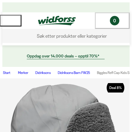
0
Søk etter produkter eller kategorier
Oppdag over 14.000 deals – opptil 70%*
Start
Merker
Didriksons
Didriksons Barn FW25
Biggles Refl Cap Kids Sil
Deal
8
%