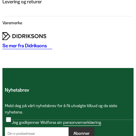
Levering og returer
Varemerke
Se mer fra
Didriksons
Nyhetsbrev
Meld deg på vårt nyhetsbrev for å få utvalgte tilbud og de siste
nyhetene.
Jeg godkjenner Widforss sin
personvernerklæring
.
Abonner