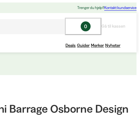
Trenger du hjelp?
Kontakt kundservice
0
Gå til kassen
Deals
Guider
Merker
Nyheter
ni Barrage Osborne Design