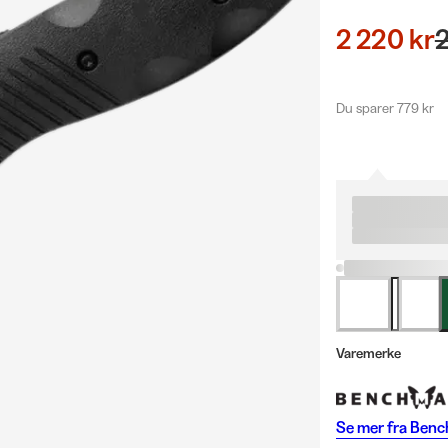
2 220 kr
2
Du sparer 779 kr
Varemerke
Se mer fra
Benc