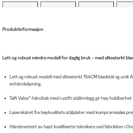
Produktinformasjon
Lett og robust mindre modell for daglig bruk – med slitesterkt bl
Lett og robust modell med slitesterkt 154CM bladstål og unik 
enhåndsåpning.
Tøft Valox®-håndtak med rustfri stålinnlegg gir høy holdbarhet
Laserskåret fra høykvalitets stålplater med kompromissløs presi
Håndmontert av høyt kvalifiserte teknikere ved fabrikken i Or