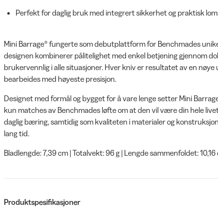
Perfekt for daglig bruk med integrert sikkerhet og praktisk lo
Mini Barrage® fungerte som debutplattform for Benchmades unik
designen kombinerer pålitelighet med enkel betjening gjennom d
brukervennlig i alle situasjoner. Hver kniv er resultatet av en n
bearbeides med høyeste presisjon.
Designet med formål og bygget for å vare lenge setter Mini Barrag
kun matches av Benchmades løfte om at den vil være din hele livet
daglig bæring, samtidig som kvaliteten i materialer og konstruksjon
lang tid.
Bladlengde: 7,39 cm | Totalvekt: 96 g | Lengde sammenfoldet: 10,16
Produktspesifikasjoner