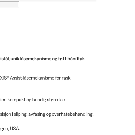
adstål, unik låsemekanisme og tøft håndtak.
AXIS® Assist-låsemekanisme for rask
 i en kompakt og hendig størrelse.
sjon i sliping, avfasing og overflatebehandling.
egon, USA.