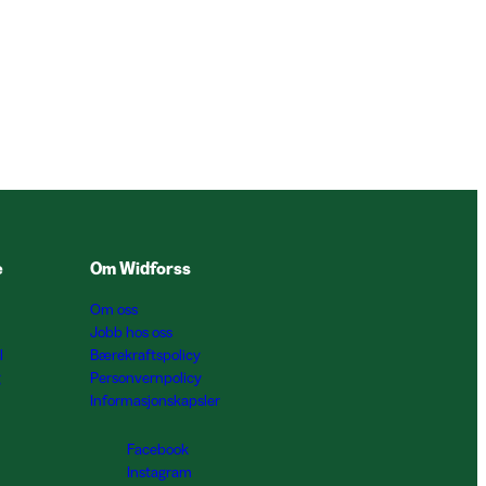
e
Om Widforss
Om oss
Jobb hos oss
l
Bærekraftspolicy
g
Personvernpolicy
Informasjonskapsler
Facebook
Instagram