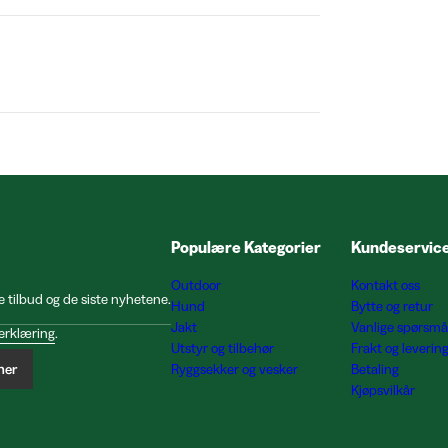
Populære Kategorier
Kundeservic
Outdoor
Kontakt oss
e tilbud og de siste nyhetene.
Hund
Bytte og retur
Jakt
Vanlige spørsmå
erklæring
.
Utstyr og tilbehør
Frakt og leverin
ner
Ryggsekker og vesker
Betaling
Kjøpsvilkår