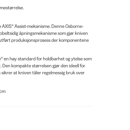
mmestørrelse.
e AXIS® Assist-mekanisme. Denne Osborne-
obbeltsidig åpningsmekanisme som gjør kniven
øye utført produksjonsprosess der komponentene
e® en høy standard for holdbarhet og ytelse som
. Den kompakte størrelsen gjør den ideell for
 sikrer at kniven tåler regelmessig bruk over
 cm