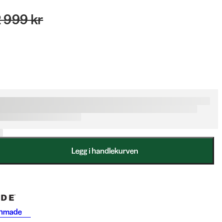
 999 kr
Legg i handlekurven
hmade