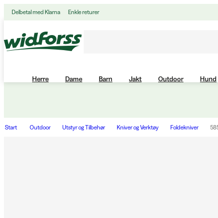
Delbetal med Klarna
Enkle returer
Herre
Dame
Barn
Jakt
Outdoor
Hund
Start
Outdoor
Utstyr og Tilbehør
Kniver og Verktøy
Foldekniver
585