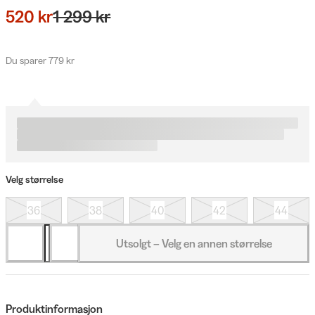
520 kr
1 299 kr
Du sparer 779 kr
Velg størrelse
36
38
40
42
44
Utsolgt – Velg en annen størrelse
Produktinformasjon