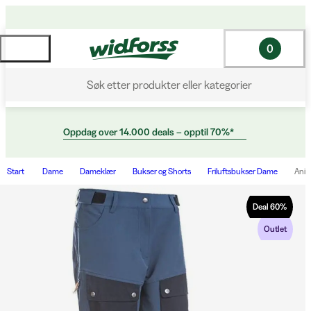
0
Søk etter produkter eller kategorier
Oppdag over 14.000 deals – opptil 70%*
Start
Dame
Dameklær
Bukser og Shorts
Friluftsbukser Dame
Anis
Deal
60
%
Outlet