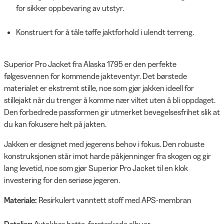
for sikker oppbevaring av utstyr.
Konstruert for å tåle tøffe jaktforhold i ulendt terreng.
Superior Pro Jacket fra Alaska 1795 er den perfekte
følgesvennen for kommende jakteventyr. Det børstede
materialet er ekstremt stille, noe som gjør jakken ideell for
stillejakt når du trenger å komme nær viltet uten å bli oppdaget.
Den forbedrede passformen gir utmerket bevegelsesfrihet slik at
du kan fokusere helt på jakten.
Jakken er designet med jegerens behov i fokus. Den robuste
konstruksjonen står imot harde påkjenninger fra skogen og gir
lang levetid, noe som gjør Superior Pro Jacket til en klok
investering for den seriøse jegeren.
Materiale:
Resirkulert vanntett stoff med APS-membran
Detaljer:
Avtakbar hette, forsterkede albuer