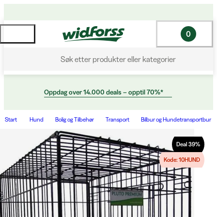
0
Søk etter produkter eller kategorier
Oppdag over 14.000 deals – opptil 70%*
Start
Hund
Bolig og Tilbehør
Transport
Bilbur og Hundetransportbur
Deal
39
%
Kode: 10HUND