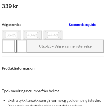
339 kr
Velg størrelse
Se størrelsesguide
36-39
40-43
44-48
Utsolgt – Velg en annen størrelse
Produktinformasjon
Tjock vandringsstrumpa från Aclima.
Ekstra tykk tursokk som gir varme og god demping i støvler.
Ribbestrikket skaft for sikker og stabil passform.