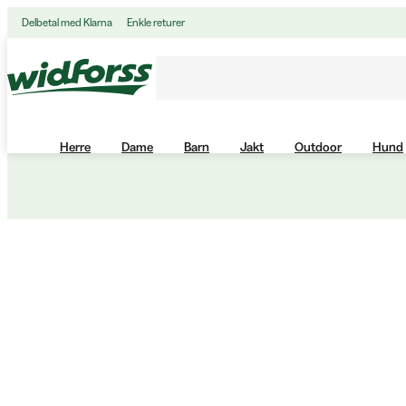
Delbetal med Klarna
Enkle returer
Herre
Dame
Barn
Jakt
Outdoor
Hund