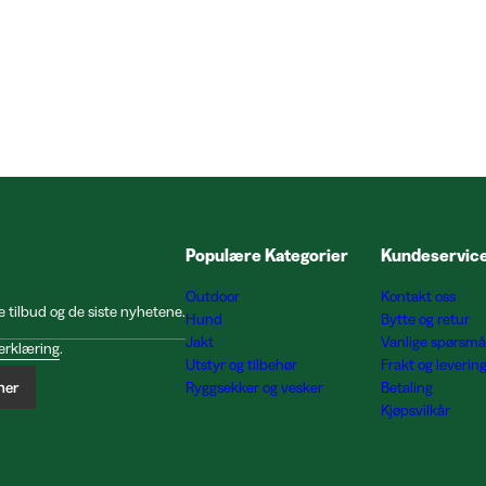
Populære Kategorier
Kundeservic
Outdoor
Kontakt oss
e tilbud og de siste nyhetene.
Hund
Bytte og retur
Jakt
Vanlige spørsmå
erklæring
.
Utstyr og tilbehør
Frakt og leverin
ner
Ryggsekker og vesker
Betaling
Kjøpsvilkår