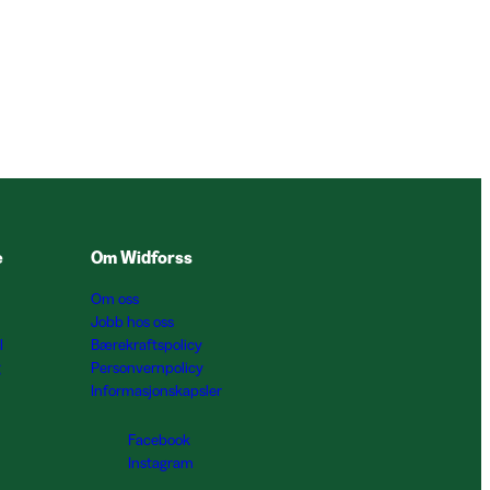
e
Om Widforss
Om oss
Jobb hos oss
l
Bærekraftspolicy
g
Personvernpolicy
Informasjonskapsler
Facebook
Instagram